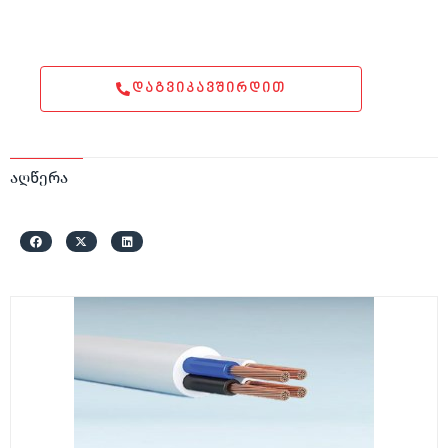
ᲓᲐᲒᲕᲘᲙᲐᲕᲨᲘᲠᲓᲘᲗ
აღწერა