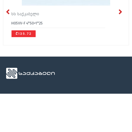
სს საქკაბელი
H05VV-F 4*50+1*25
₾135.72
ჩვენ შესახებ
მედია
კონტაქტი
ჩვენ შესახებ
სიახლეები
კონტაქტი
კონტაქტი
ბლოგი