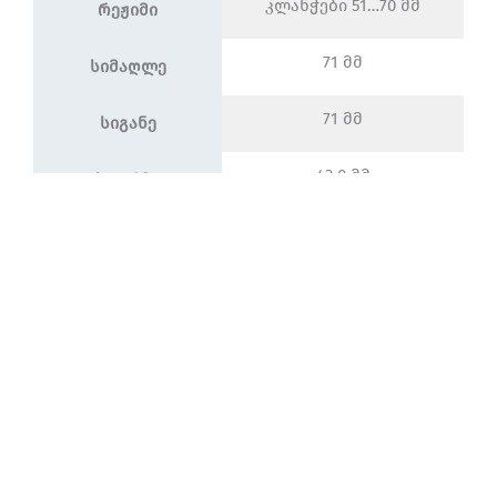
კლანჭები 51…70 მმ
რეჟიმი
71 მმ
სიმაღლე
71 მმ
სიგანე
43,0 მმ
სიღრმე
პროექციის
15 მმ
სიღრმე
0,0585 კგ
Წონა ნეტო
IEC
60669-
სტანდარტები
1
TSE