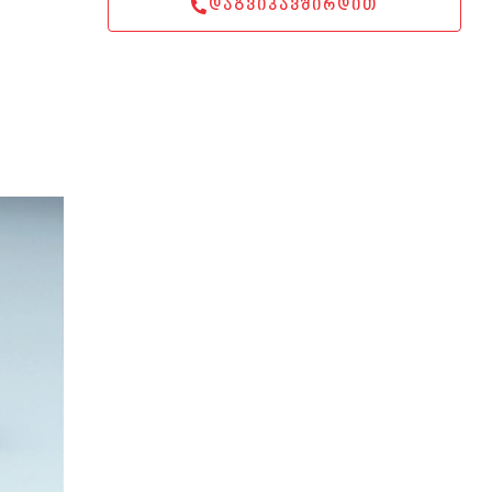
ᲓᲐᲒᲕᲘᲙᲐᲕᲨᲘᲠᲓᲘᲗ