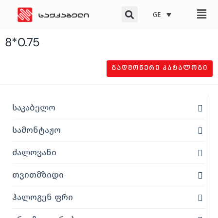
Skip
GE
to
content
8*0.75
ᲒᲐᲓᲛᲝᲬᲔᲠᲔ ᲙᲐᲢᲐᲚᲝᲒᲘ
საკაბელო
სამონტაჟო
ძალოვანი
თვითმზიდი
ჰალოგენ ფრი