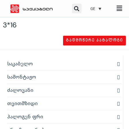
Skip
GE
to
content
3*16
ᲒᲐᲓᲛᲝᲬᲔᲠᲔ ᲙᲐᲢᲐᲚᲝᲒᲘ
საკაბელო
სამონტაჟო
ძალოვანი
თვითმზიდი
ჰალოგენ ფრი