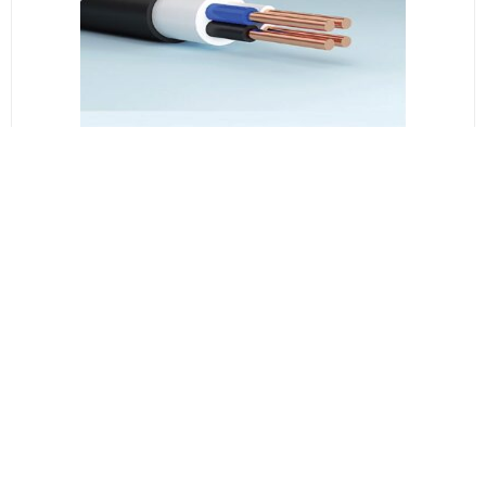
სს საქკაბელი
N2XY 4*95
₾229.59