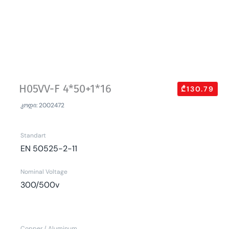
H05VV-F 4*50+1*16
₾130.79
კოდი: 2002472
Standart
EN 50525-2-11
Nominal Voltage
300/500v
Copper / Aluminum