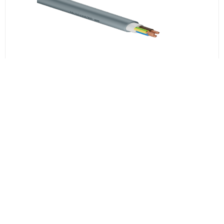
სს საქკაბელი
NYM 4*10
₾23.31