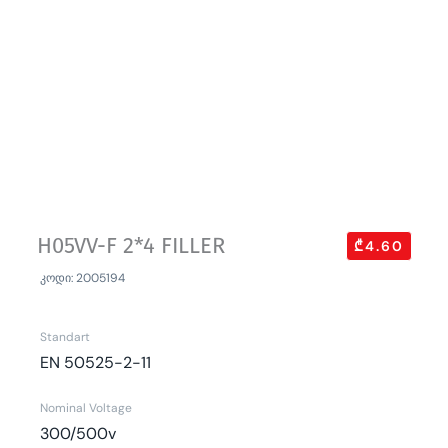
H05VV-F 2*4 FILLER
₾4.60
კოდი: 2005194
Standart
EN 50525-2-11
Nominal Voltage
300/500v