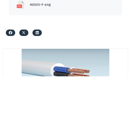
H05VV-F-eng
სს საქკაბელი
H05VV-F 3*120+1*95
₾279.99