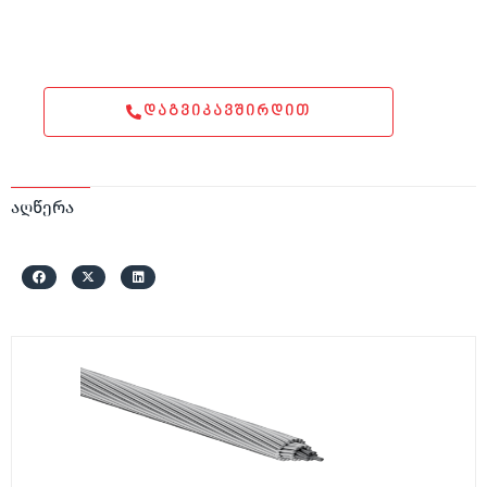
ᲓᲐᲒᲕᲘᲙᲐᲕᲨᲘᲠᲓᲘᲗ
აღწერა