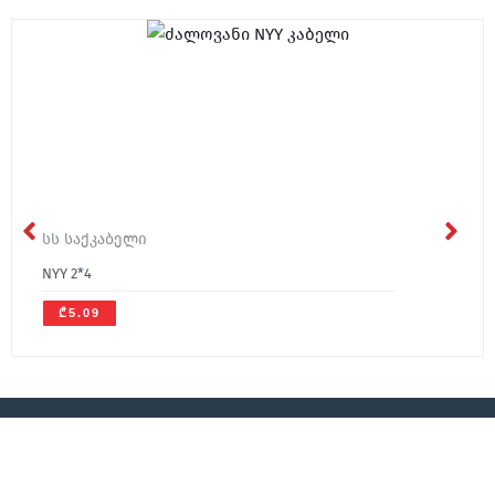
სს საქკაბელი
NYY 2*4
₾5.09