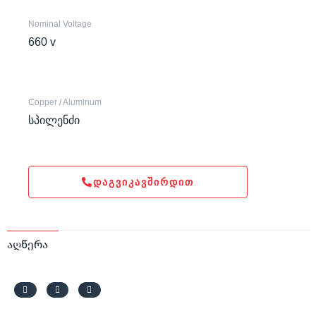
Nominal Voltage
660 v
Copper / Aluminum
სპილენძი
ᲓᲐᲒᲕᲘᲙᲐᲕᲨᲘᲠᲓᲘᲗ
აღწერა