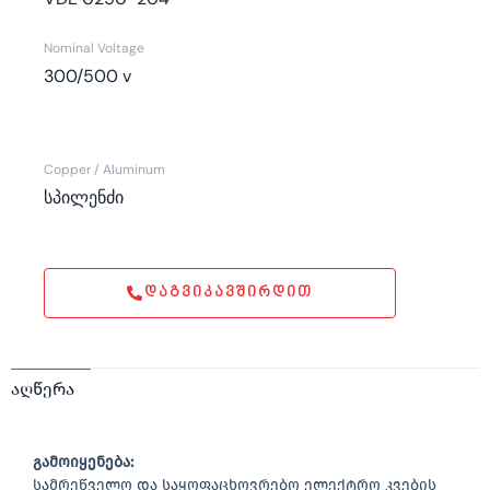
Nominal Voltage
300/500 v
Copper / Aluminum
სპილენძი
ᲓᲐᲒᲕᲘᲙᲐᲕᲨᲘᲠᲓᲘᲗ
აღწერა
გამოიყენება
:
სამრეწველო და საყოფაცხოვრებო ელექტრო კვების