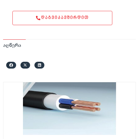
ᲓᲐᲒᲕᲘᲙᲐᲕᲨᲘᲠᲓᲘᲗ
აღწერა