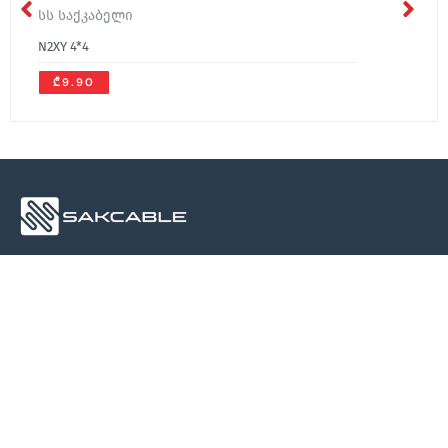
სს საქკაბელი
N2XY 4*4
₾9.90
About Us
Media
Contact
About Us
Contact
News
Blog
Contact
Catalogue
Certificates
Products