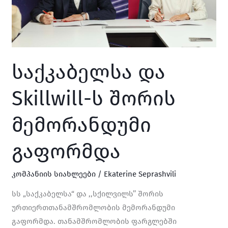
საქკაბელსა და
Skillwill-ს შორის
მემორანდუმი
გაფორმდა
კომპანიის სიახლეები
/
Ekaterine Seprashvili
სს „საქკაბელსა“ და ,,სქილვილს’’ შორის
ურთიერთთანამშრომლობის მემორანდუმი
გაფორმდა. თანამშრომლობის ფარგლებში