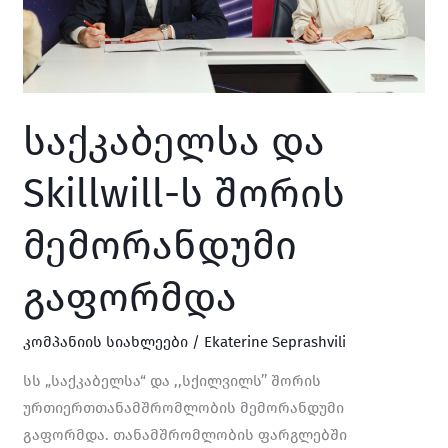
საქკაბელსა და
Skillwill-ს შორის
მემორანდუმი
გაფორმდა
კომპანიის სიახლეები
/
Ekaterine Seprashvili
სს „საქკაბელსა“ და ,,სქილვილს’’ შორის
ურთიერთთანამშრომლობის მემორანდუმი
გაფორმდა. თანამშრომლობის ფარგლებში