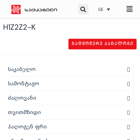
Skip
GE
to
content
H1Z2Z2-K
ᲒᲐᲓᲛᲝᲬᲔᲠᲔ ᲙᲐᲢᲐᲚᲝᲒᲘ
საკაბელო
სამონტაჟო
ძალოვანი
თვითმზიდი
ჰალოგენ ფრი