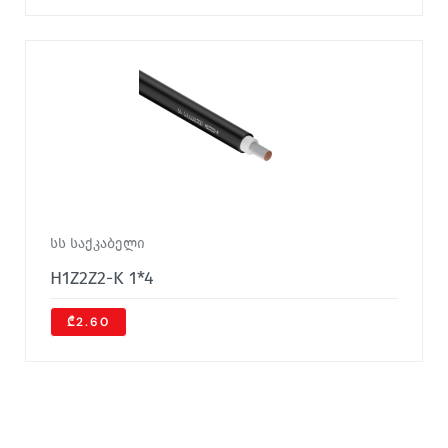
სს საქკაბელი
H1Z2Z2-K 1*4
₾2.60