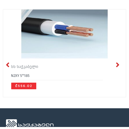
სს საქკაბელი
N2XY 5*185
₾556.02