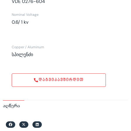
VDE 0276-604
Nominal Voltage
0.6/ 1 kv
Copper / Aluminum
სპილენძი
ᲓᲐᲒᲕᲘᲙᲐᲕᲨᲘᲠᲓᲘᲗ
აღწერა