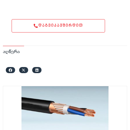
ᲓᲐᲒᲕᲘᲙᲐᲕᲨᲘᲠᲓᲘᲗ
აღწერა