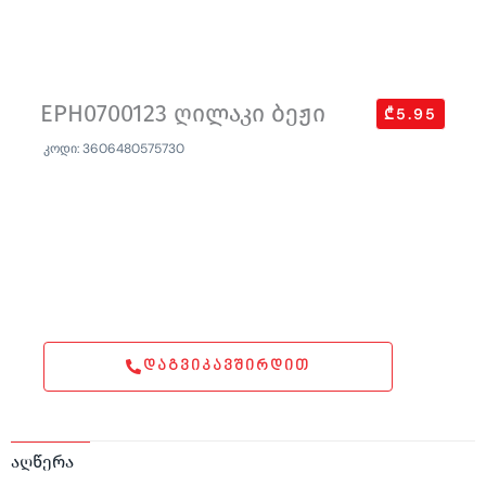
EPH0700123 ღილაკი ბეჟი
₾5.95
კოდი: 3606480575730
ᲓᲐᲒᲕᲘᲙᲐᲕᲨᲘᲠᲓᲘᲗ
აღწერა