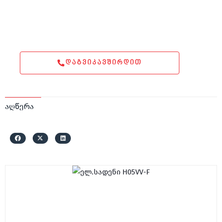
ᲓᲐᲒᲕᲘᲙᲐᲕᲨᲘᲠᲓᲘᲗ
აღწერა