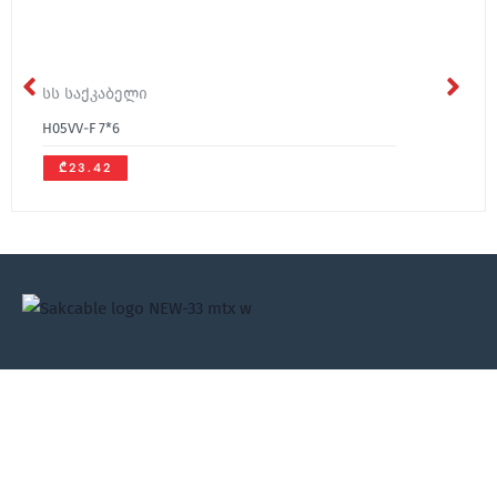
სს საქკაბელი
H05VV-F 7*6
₾23.42
ჩვენ შესახებ
მედია
კონტაქტი
ჩვენ შესახებ
სიახლეები
კონტაქტი