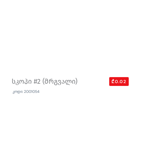
სკოპი #2 (მრგვალი)
₾0.02
კოდი: 2001054