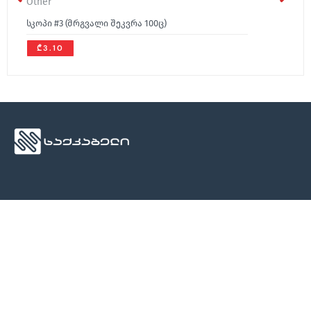
Other
სკოპი #3 (მრგვალი შეკვრა 100ც)
₾3.10
ჩვენ შესახებ
მედია
კონტაქტი
ჩვენ შესახებ
სიახლეები
კონტაქტი
კონტაქტი
ბლოგი
კატალოგი
სეტრიფიკატები