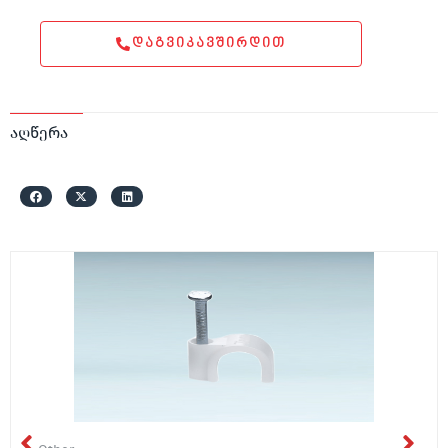
ᲓᲐᲒᲕᲘᲙᲐᲕᲨᲘᲠᲓᲘᲗ
აღწერა