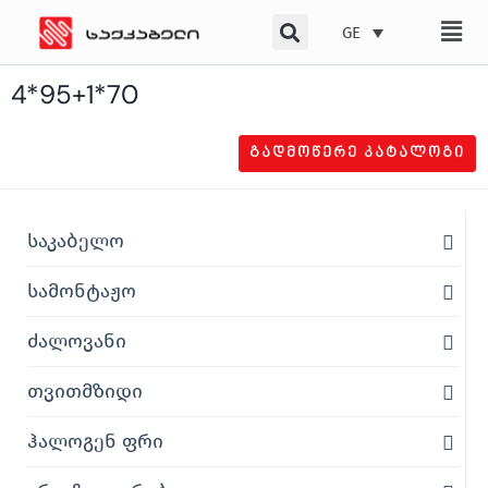
Skip
GE
to
content
4*95+1*70
ᲒᲐᲓᲛᲝᲬᲔᲠᲔ ᲙᲐᲢᲐᲚᲝᲒᲘ
საკაბელო
სამონტაჟო
ძალოვანი
თვითმზიდი
ჰალოგენ ფრი