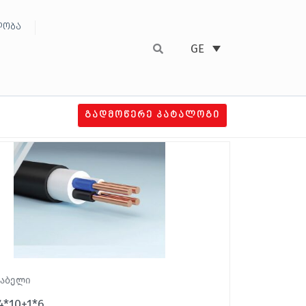
ობა
GE
ᲒᲐᲓᲛᲝᲬᲔᲠᲔ ᲙᲐᲢᲐᲚᲝᲒᲘ
კაბელი
4*10+1*6