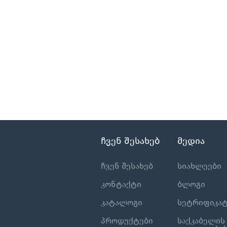
ჩვენ შესახებ
მედია
ჩვენ შესახებ
სიახლეები
კონტაქტი
ბლოგი
კატალოგი
სეტრიფიკატ
პროდუქტები
საქკაბელის