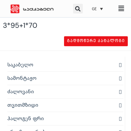
Skip
GE
to
content
3*95+1*70
ᲒᲐᲓᲛᲝᲬᲔᲠᲔ ᲙᲐᲢᲐᲚᲝᲒᲘ
საკაბელო
სამონტაჟო
ძალოვანი
თვითმზიდი
ჰალოგენ ფრი