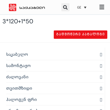
Skip
GE
to
content
3*120+1*50
ᲒᲐᲓᲛᲝᲬᲔᲠᲔ ᲙᲐᲢᲐᲚᲝᲒᲘ
საკაბელო
სამონტაჟო
ძალოვანი
თვითმზიდი
ჰალოგენ ფრი