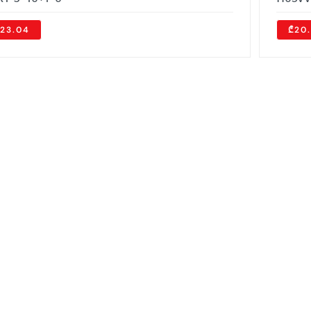
23.04
₾20.