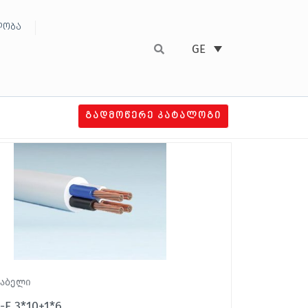
ობა
GE
ᲒᲐᲓᲛᲝᲬᲔᲠᲔ ᲙᲐᲢᲐᲚᲝᲒᲘ
კაბელი
-F 3*10+1*6