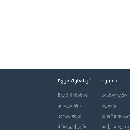
ჩვენ შესახებ
მედია
ჩვენ შესახებ
სიახლეები
კონტაქტი
ბლოგი
კატალოგი
სეტრიფიკატ
პროდუქტები
საქკაბელის