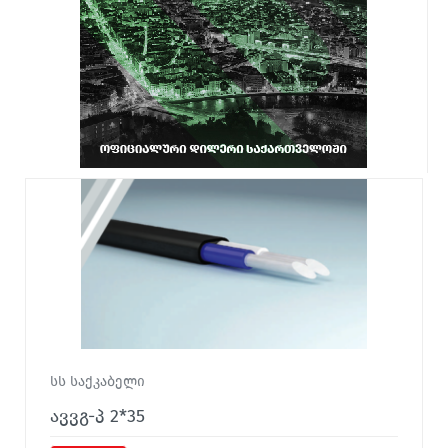
სს საქკაბელი
ავვგ-პ 2*35