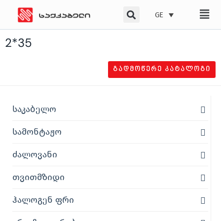
Skip
GE
to
content
2*35
ᲒᲐᲓᲛᲝᲬᲔᲠᲔ ᲙᲐᲢᲐᲚᲝᲒᲘ
საკაბელო
სამონტაჟო
ძალოვანი
თვითმზიდი
ჰალოგენ ფრი