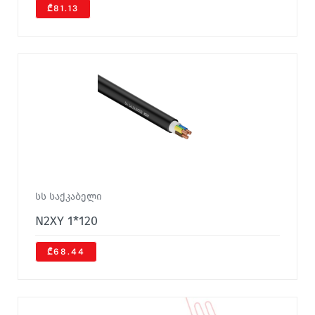
₾81.13
სს საქკაბელი
N2XY 1*120
₾68.44