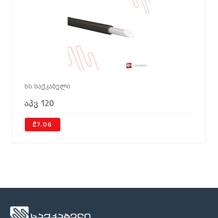
სს საქკაბელი
აპვ 120
₾7.06