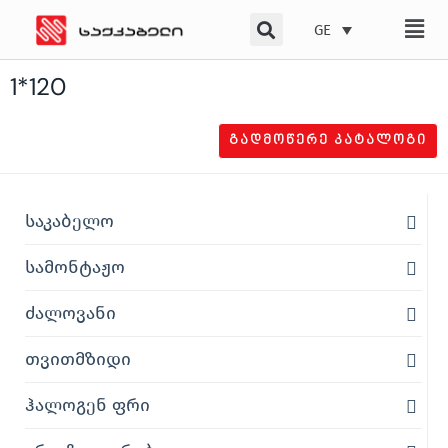
Skip
GE
to
content
1*120
ᲒᲐᲓᲛᲝᲬᲔᲠᲔ ᲙᲐᲢᲐᲚᲝᲒᲘ
საკაბელო
სამონტაჟო
ძალოვანი
თვითმზიდი
ჰალოგენ ფრი