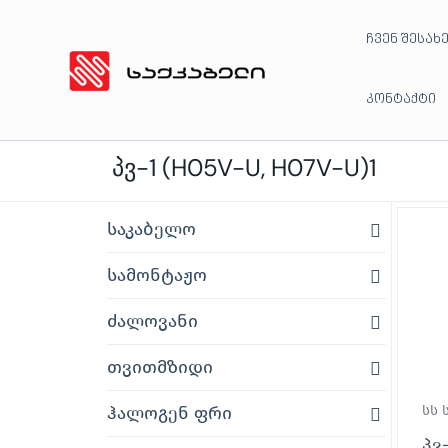
Skip
ჩვენ შესახ
to
content
კონტაქტი
პვ-1 (H05V-U, H07V-U)1
საკაბელო
სამონტაჟო
ძალოვანი
თვითმზიდი
ჰალოგენ ფრი
სს 
პვ