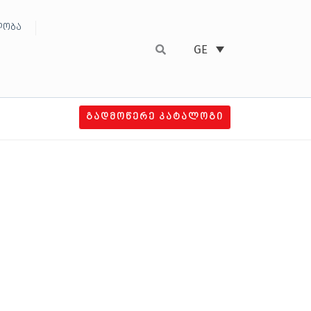
ობა
GE
ᲒᲐᲓᲛᲝᲬᲔᲠᲔ ᲙᲐᲢᲐᲚᲝᲒᲘ