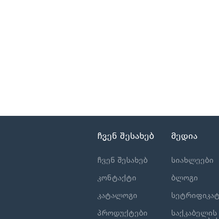
ჩვენ შესახებ
მედია
ჩვენ შესახებ
სიახლეები
კონტაქტი
ბლოგი
კატალოგი
სეტრიფიკატ
პროდუქტები
საქკაბელის