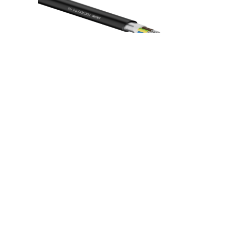
About Us
Media
About Us
News
Blog
Contact
Certificates