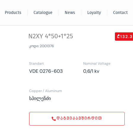
Products
Catalogue
News
Loyalty
Contact
N2XY 4*50+1*25
₾132.3
კოდი: 2001376
Standart
Nominal Voltage
VDE 0276-603
0,6/1 kv
Copper / Aluminum
სპილენძი
ᲓᲐᲒᲕᲘᲙᲐᲕᲨᲘᲠᲓᲘᲗ