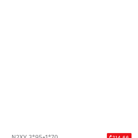
N2XY 3*95+1*70
₾214.66