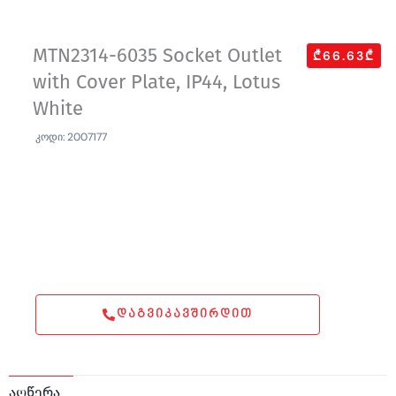
MTN2314-6035 Socket Outlet
₾66.63₾
with Cover Plate, IP44, Lotus
White
კოდი: 2007177
ᲓᲐᲒᲕᲘᲙᲐᲕᲨᲘᲠᲓᲘᲗ
აღწერა