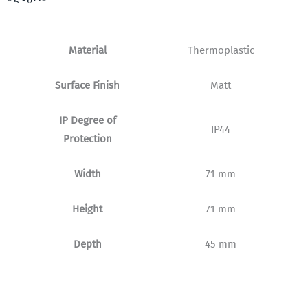
Material
Thermoplastic
Surface Finish
Matt
IP
Degree of
IP44
Protection
Width
71 mm
Height
71 mm
Depth
45 mm