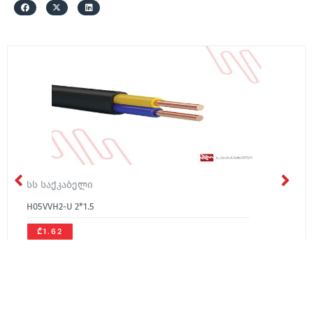
სს საქკაბელი
H05VVH2-U 2*1.5
₾1.62