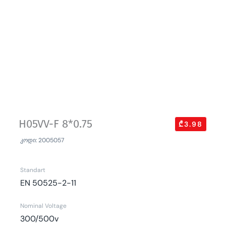
H05VV-F 8*0.75
₾3.98
კოდი: 2005057
Standart
EN 50525-2-11
Nominal Voltage
300/500v