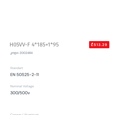
H05VV-F 4*185+1*95
₾513.29
კოდი: 2002484
Standart
EN 50525-2-11
Nominal Voltage
300/500v
Copper / Aluminum