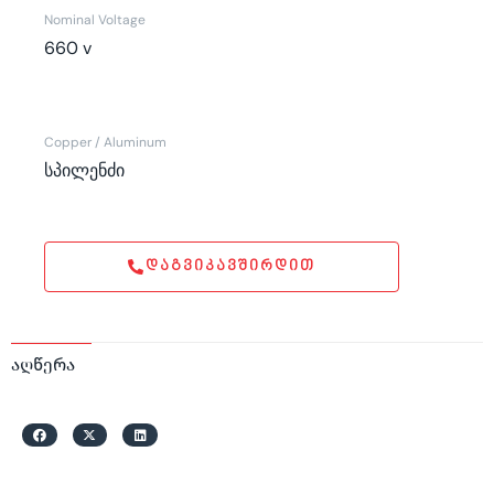
Nominal Voltage
660 v
Copper / Aluminum
სპილენძი
ᲓᲐᲒᲕᲘᲙᲐᲕᲨᲘᲠᲓᲘᲗ
აღწერა