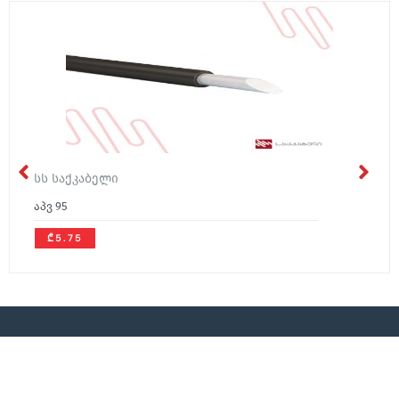
სს საქკაბელი
აპვ 95
₾5.75