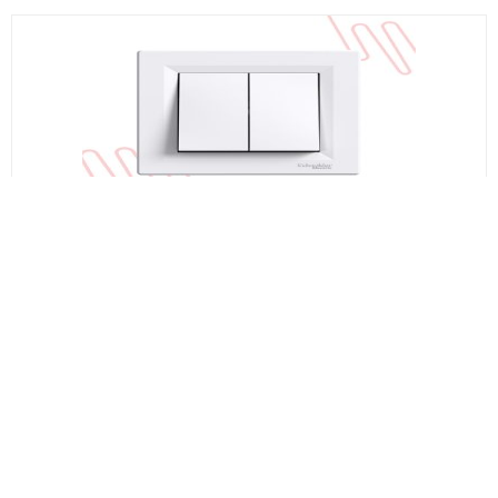
SCHNEIDER
EPH0300121 2იანი ჩამრთველი(თეთრი )
₾7.91