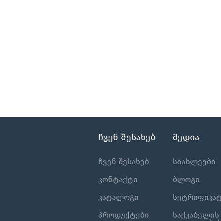
ჩვენ შესახებ
მედია
ჩვენ შესახებ
სიახლეები
კონტაქტი
ბლოგი
კატალოგი
სეტრიფიკატ
პროდუქტები
საქკაბელის