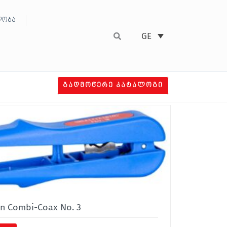
ობა
GE
ᲒᲐᲓᲛᲝᲬᲔᲠᲔ ᲙᲐᲢᲐᲚᲝᲒᲘ
n Combi-Coax No. 3