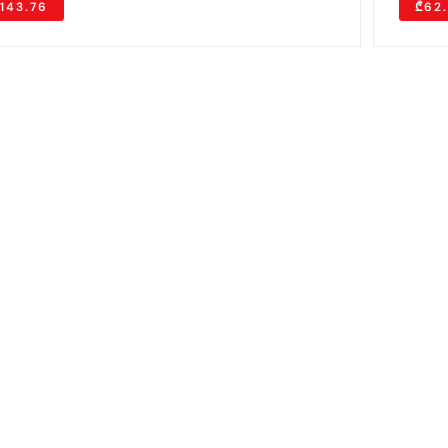
143.76
₾62