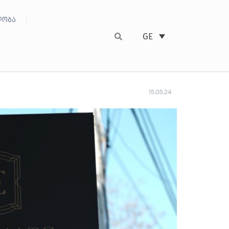
ობა
GE
15.05.24