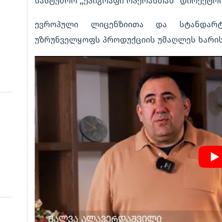
სასტუმრო ,,ეპიგრაფი ოპერასთან’’ დირექტო
ევროპული ლიცენზიითა და სტანდარტ
უზრუნველყოფს პროდუქციის უმაღლეს ხარის