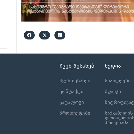
ჩვენ შესახებ
მედია
ჩვენ შესახებ
სიახლეები
კონტაქტი
ბლოგი
კატალოგი
სეტრიფიკატ
პროდუქტები
საქკაბელის
ლოიალობი
პროგრამა